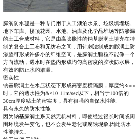
膨润防水毯是一种专门用于人工湖泊水景、垃圾填埋场、
地下车库、楼顶花园、水池、油库及化学品堆场等防渗漏
的土工合成材料，它是由高膨胀性的钠基膨润土填充在特
制的复合土工布和无纺布之间，用针刺法制成的膨润土防
渗垫可形成许多小的纤维空间，是膨润土颗粒不能像一个
方向流动，遇水时在垫内形成均匀高密度的胶状防水层，
有效的防止水的渗漏。
密实性
钠基膨润土在水压状态下形成高密度横隔膜，厚度约3mm
时，它的透水性为&×10ˉ11m/sec以下，相当于100倍的
30cm厚度粘土的密实度，具有很强的自保水性能。
具有永久的防水性能
因为钠基膨润土系天然无机材料，即使经过很长时间或周
围环境发生变化，也不会发生老化或腐蚀现象,因此防水
性能持久。