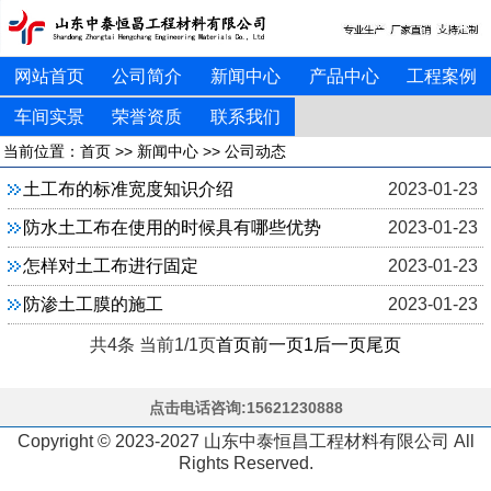
网站首页
公司简介
新闻中心
产品中心
工程案例
车间实景
荣誉资质
联系我们
当前位置：
首页
>>
新闻中心
>>
公司动态
土工布的标准宽度知识介绍
2023-01-23
防水土工布在使用的时候具有哪些优势
2023-01-23
怎样对土工布进行固定
2023-01-23
防渗土工膜的施工
2023-01-23
共4条 当前1/1页
首页
前一页
1
后一页
尾页
点击电话咨询:15621230888
Copyright © 2023-2027 山东中泰恒昌工程材料有限公司 All
Rights Reserved.