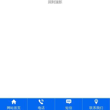
回到顶部
网站首页
电话
短信
联系我们