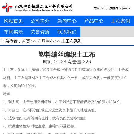
网站首页
公司简介
新闻中心
产品中心
工程案例
车间实景
荣誉资质
联系我们
当前位置：
首页
>>
产品中心
>>
土工布系列
塑料编丝编织土工布
时间:01-23 点击量:
226
土工布，又称土工织物，它是由合成纤维通过针刺或编织而成的透水性土工合成
材料。土工布是新材料土工合成材料其中的一种，成品为布状，一般宽度为4-6
米，长度为50-100米。
特点
1、强力高，由于使用塑料纤维，在干湿状态下都能保持充分的强力和伸长。
2、耐腐蚀，在不同的酸碱度的泥土及水中能长久地耐腐蚀。
3、透水性好 在纤维间有空隙，故有良好的渗水性能。
4、抗微生物性好 对微生物、虫蛀均不受损害。