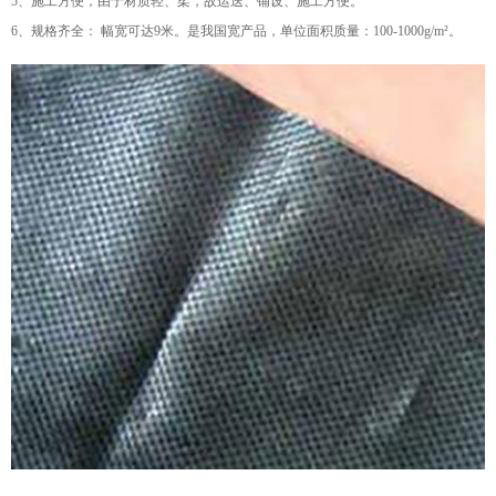
5、施工方便，由于材质轻、柔，故运送、铺设、施工方便。
6、规格齐全： 幅宽可达9米。是我国宽产品，单位面积质量：100-1000g/m²。